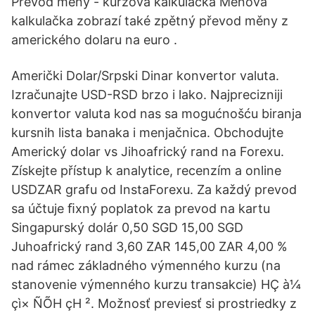
Prevod meny - kurzová kalkulačka Měnová
kalkulačka zobrazí také zpětný převod měny z
amerického dolaru na euro .
Američki Dolar/Srpski Dinar konvertor valuta.
Izračunajte USD-RSD brzo i lako. Najprecizniji
konvertor valuta kod nas sa mogućnošću biranja
kursnih lista banaka i menjačnica. Obchodujte
Americký dolar vs Jihoafrický rand na Forexu.
Získejte přístup k analytice, recenzím a online
USDZAR grafu od InstaForexu. Za každý prevod
sa účtuje ﬁxný poplatok za prevod na kartu
Singapurský dolár 0,50 SGD 15,00 SGD
Juhoafrický rand 3,60 ZAR 145,00 ZAR 4,00 %
nad rámec základného výmenného kurzu (na
stanovenie výmenného kurzu transakcie) HÇ à¼
çì× ÑÕH çH ². Možnosť previesť si prostriedky z