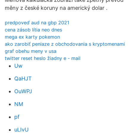
měny z české koruny na americký dolar .
predpoveď aud na gbp 2021
cena zásob lítia neo dnes
mega ex karty pokemon
ako zarobiť peniaze z obchodovania s kryptomenami
graf obehu meny v usa
twitter reset heslo žiadny e - mail
Uw
QaHJT
OuWPJ
NM
pf
uLIvU