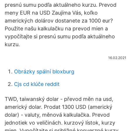
presnú sumu podľa aktuálneho kurzu. Prevod
meny EUR na USD Zaujíma Vás, koľko
amerických dolárov dostanete za 1000 eur?
Použite našu kalkulačku na prevod mien a
vypočítajte si presnú sumu podľa aktuálneho
kurzu.
16.02.2021
Obrázky spální bloxburg
Cjs cd klúče reddit
TWD, taiwanský dolar - převod měn na usd,
americký dolar. Prodat 1300 USD (americký
dolar) - valuty, měnová kalkulačka. Prevod
jednotiek vo veličinách. kurzový lístok, kurzy
mien. Vypočítajte si približné konverzné kurzy