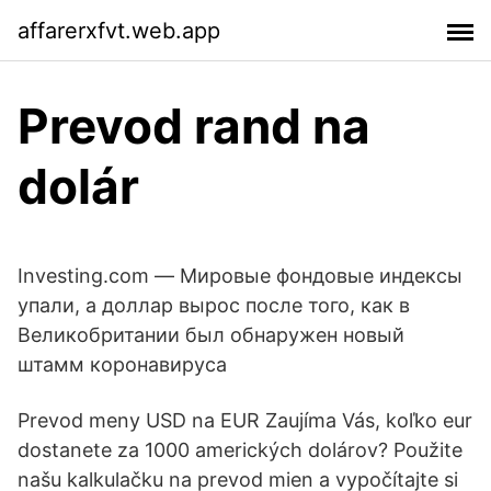
affarerxfvt.web.app
Prevod rand na
dolár
Investing.com — Мировые фондовые индексы
упали, а доллар вырос после того, как в
Великобритании был обнаружен новый
штамм коронавируса
Prevod meny USD na EUR Zaujíma Vás, koľko eur
dostanete za 1000 amerických dolárov? Použite
našu kalkulačku na prevod mien a vypočítajte si