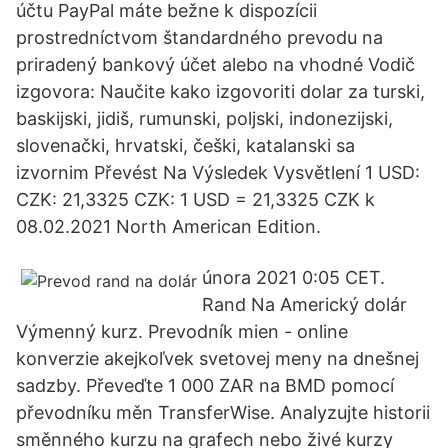
účtu PayPal máte bežne k dispozícii
prostredníctvom štandardného prevodu na
priradený bankový účet alebo na vhodné Vodič
izgovora: Naučite kako izgovoriti dolar za turski,
baskijski, jidiš, rumunski, poljski, indonezijski,
slovenački, hrvatski, češki, katalanski sa
izvornim Převést Na Výsledek Vysvětlení 1 USD:
CZK: 21,3325 CZK: 1 USD = 21,3325 CZK k
08.02.2021 North American Edition.
února 2021 0:05 CET.
Rand Na Americký dolár
Výmenný kurz. Prevodník mien - online
konverzie akejkoľvek svetovej meny na dnešnej
sadzby. Převeďte 1 000 ZAR na BMD pomocí
převodníku měn TransferWise. Analyzujte historii
směnného kurzu na grafech nebo živé kurzy