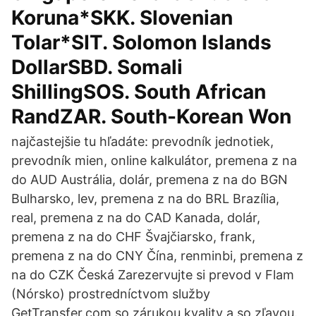
Koruna*SKK. Slovenian
Tolar*SIT. Solomon Islands
DollarSBD. Somali
ShillingSOS. South African
RandZAR. South-Korean Won
najčastejšie tu hľadáte: prevodník jednotiek,
prevodník mien, online kalkulátor, premena z na
do AUD Austrália, dolár, premena z na do BGN
Bulharsko, lev, premena z na do BRL Brazília,
real, premena z na do CAD Kanada, dolár,
premena z na do CHF Švajčiarsko, frank,
premena z na do CNY Čína, renminbi, premena z
na do CZK Česká Zarezervujte si prevod v Flam
(Nórsko) prostredníctvom služby
GetTransfer.com so zárukou kvality a so zľavou.