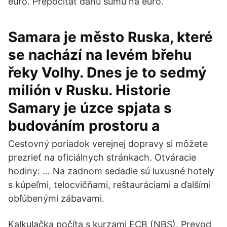
euro. Prepočítať danú sumu na euro.
Samara je město Ruska, které
se nachází na levém břehu
řeky Volhy. Dnes je to sedmý
milión v Rusku. Historie
Samary je úzce spjata s
budováním prostoru a
Cestovný poriadok verejnej dopravy si môžete
prezrieť na oficiálnych stránkach. Otváracie
hodiny: … Na zadnom sedadle sú luxusné hotely
s kúpeľmi, telocvičňami, reštauráciami a ďalšími
obľúbenými zábavami.
Kalkulačka počíta s kurzami ECB (NBS). Prevod