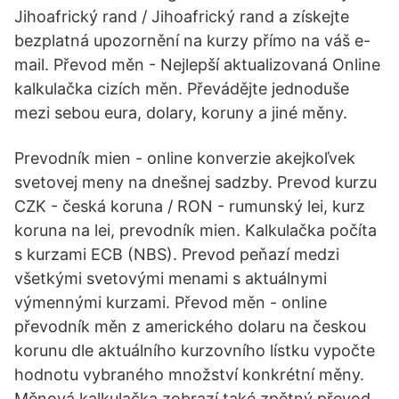
Jihoafrický rand / Jihoafrický rand a získejte
bezplatná upozornění na kurzy přímo na váš e-
mail. Převod měn - Nejlepší aktualizovaná Online
kalkulačka cizích měn. Převádějte jednoduše
mezi sebou eura, dolary, koruny a jiné měny.
Prevodník mien - online konverzie akejkoľvek
svetovej meny na dnešnej sadzby. Prevod kurzu
CZK - česká koruna / RON - rumunský lei, kurz
koruna na lei, prevodník mien. Kalkulačka počíta
s kurzami ECB (NBS). Prevod peňazí medzi
všetkými svetovými menami s aktuálnymi
výmennými kurzami. Převod měn - online
převodník měn z amerického dolaru na českou
korunu dle aktuálního kurzovního lístku vypočte
hodnotu vybraného množství konkrétní měny.
Měnová kalkulačka zobrazí také zpětný převod