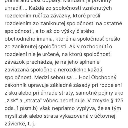
primeranú časť odplaty. Mandant je povinný
uhradiť … Každá zo spoločností vzniknutých
rozdelením ručí za záväzky, ktoré prešli
rozdelením zo zaniknutej spoločnosti na ostatné
spoločnosti, a to až do výšky čistého
obchodného imania, ktoré na spoločnosť prešlo
zo zaniknutej spoločnosti. Ak v rozhodnutí o
rozdelení nie je určené, na ktorú spoločnosť
záväzok prechádza, je na jeho splnenie
zaviazaná spoločne a nerozdielne každá
spoločnosť. Medzi sebou sa … Hoci Obchodný
zákonník upravuje základné zásady pri rozdelení
zisku alebo pri úhrade straty, samotné pojmy ako
„zisk“ a „strata“ vôbec nedefinuje. V zmysle § 125
ods. 1 písm.b) však nepriamo vyplýva, že sa tým
myslí zisk alebo strata vykazovaná v účtovnej
závierke, t. j.