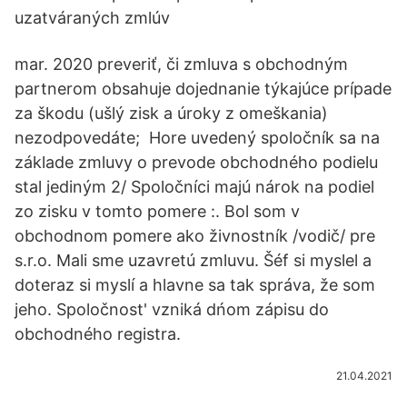
uzatváraných zmlúv
mar. 2020 preveriť, či zmluva s obchodným
partnerom obsahuje dojednanie týkajúce prípade
za škodu (ušlý zisk a úroky z omeškania)
nezodpovedáte; Hore uvedený spoločník sa na
základe zmluvy o prevode obchodného podielu
stal jediným 2/ Spoločníci majú nárok na podiel
zo zisku v tomto pomere :. Bol som v
obchodnom pomere ako živnostník /vodič/ pre
s.r.o. Mali sme uzavretú zmluvu. Šéf si myslel a
doteraz si myslí a hlavne sa tak správa, že som
jeho. Spoločnost' vzniká dńom zápisu do
obchodného registra.
21.04.2021