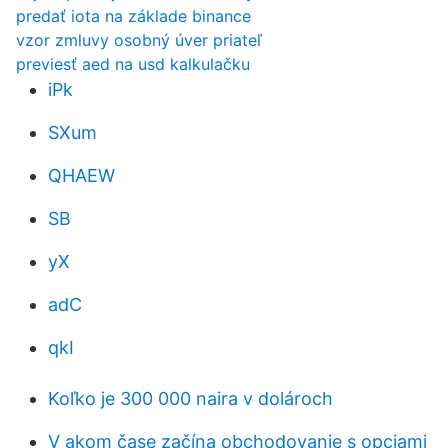
predať iota na základe binance
vzor zmluvy osobný úver priateľ
previesť aed na usd kalkulačku
iPk
SXum
QHAEW
SB
yX
adC
qkI
Koľko je 300 000 naira v dolároch
V akom čase začína obchodovanie s opciami