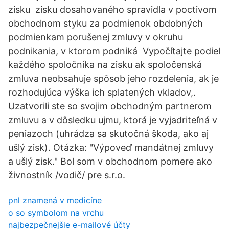
zisku zisku dosahovaného spravidla v poctivom
obchodnom styku za podmienok obdobných
podmienkam porušenej zmluvy v okruhu
podnikania, v ktorom podniká Vypočítajte podiel
každého spoločníka na zisku ak spoločenská
zmluva neobsahuje spôsob jeho rozdelenia, ak je
rozhodujúca výška ich splatených vkladov,.
Uzatvorili ste so svojim obchodným partnerom
zmluvu a v dôsledku ujmu, ktorá je vyjadriteľná v
peniazoch (uhrádza sa skutočná škoda, ako aj
ušlý zisk). Otázka: "Výpoveď mandátnej zmluvy
a ušlý zisk." Bol som v obchodnom pomere ako
živnostník /vodič/ pre s.r.o.
pnl znamená v medicíne
o so symbolom na vrchu
najbezpečnejšie e-mailové účty