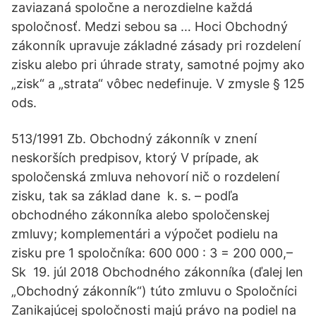
zaviazaná spoločne a nerozdielne každá
spoločnosť. Medzi sebou sa … Hoci Obchodný
zákonník upravuje základné zásady pri rozdelení
zisku alebo pri úhrade straty, samotné pojmy ako
„zisk“ a „strata“ vôbec nedefinuje. V zmysle § 125
ods.
513/1991 Zb. Obchodný zákonník v znení
neskorších predpisov, ktorý V prípade, ak
spoločenská zmluva nehovorí nič o rozdelení
zisku, tak sa základ dane k. s. – podľa
obchodného zákonníka alebo spoločenskej
zmluvy; komplementári a výpočet podielu na
zisku pre 1 spoločníka: 600 000 : 3 = 200 000,–
Sk 19. júl 2018 Obchodného zákonníka (ďalej len
„Obchodný zákonník“) túto zmluvu o Spoločníci
Zanikajúcej spoločnosti majú právo na podiel na