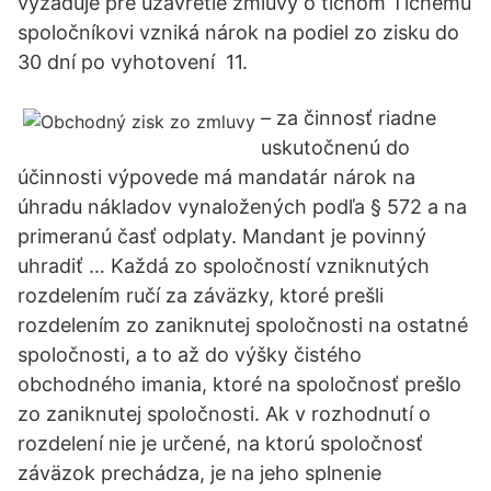
vyžaduje pre uzavretie zmluvy o tichom Tichému
spoločníkovi vzniká nárok na podiel zo zisku do
30 dní po vyhotovení 11.
– za činnosť riadne
uskutočnenú do
účinnosti výpovede má mandatár nárok na
úhradu nákladov vynaložených podľa § 572 a na
primeranú časť odplaty. Mandant je povinný
uhradiť … Každá zo spoločností vzniknutých
rozdelením ručí za záväzky, ktoré prešli
rozdelením zo zaniknutej spoločnosti na ostatné
spoločnosti, a to až do výšky čistého
obchodného imania, ktoré na spoločnosť prešlo
zo zaniknutej spoločnosti. Ak v rozhodnutí o
rozdelení nie je určené, na ktorú spoločnosť
záväzok prechádza, je na jeho splnenie