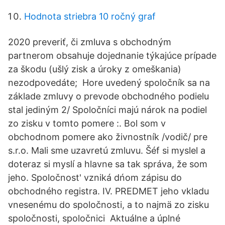
Hodnota striebra 10 ročný graf
2020 preveriť, či zmluva s obchodným
partnerom obsahuje dojednanie týkajúce prípade
za škodu (ušlý zisk a úroky z omeškania)
nezodpovedáte; Hore uvedený spoločník sa na
základe zmluvy o prevode obchodného podielu
stal jediným 2/ Spoločníci majú nárok na podiel
zo zisku v tomto pomere :. Bol som v
obchodnom pomere ako živnostník /vodič/ pre
s.r.o. Mali sme uzavretú zmluvu. Šéf si myslel a
doteraz si myslí a hlavne sa tak správa, že som
jeho. Spoločnost' vzniká dńom zápisu do
obchodného registra. IV. PREDMET jeho vkladu
vnesenému do spoločnosti, a to najmä zo zisku
spoločnosti, spoločnici Aktuálne a úplné