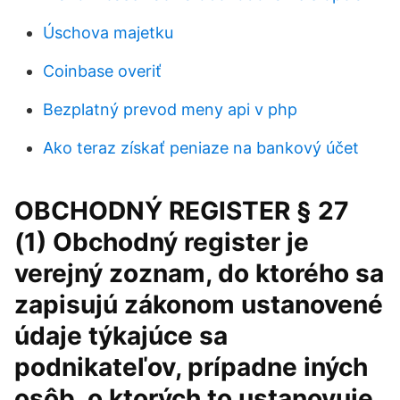
Úschova majetku
Coinbase overiť
Bezplatný prevod meny api v php
Ako teraz získať peniaze na bankový účet
OBCHODNÝ REGISTER § 27
(1) Obchodný register je
verejný zoznam, do ktorého sa
zapisujú zákonom ustanovené
údaje týkajúce sa
podnikateľov, prípadne iných
osôb, o ktorých to ustanovuje