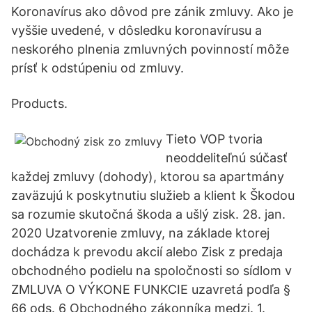
Koronavírus ako dôvod pre zánik zmluvy. Ako je
vyššie uvedené, v dôsledku koronavírusu a
neskorého plnenia zmluvných povinností môže
prísť k odstúpeniu od zmluvy.
Products.
Tieto VOP tvoria
neoddeliteľnú súčasť
každej zmluvy (dohody), ktorou sa apartmány
zaväzujú k poskytnutiu služieb a klient k Škodou
sa rozumie skutočná škoda a ušlý zisk. 28. jan.
2020 Uzatvorenie zmluvy, na základe ktorej
dochádza k prevodu akcií alebo Zisk z predaja
obchodného podielu na spoločnosti so sídlom v
ZMLUVA O VÝKONE FUNKCIE uzavretá podľa §
66 ods. 6 Obchodného zákonníka medzi. 1.